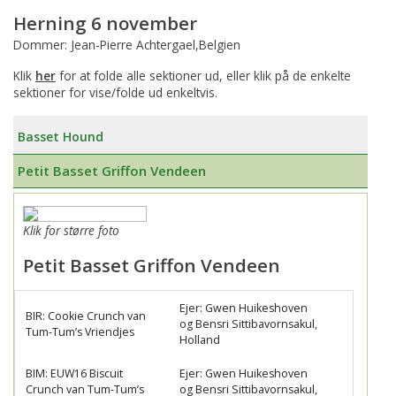
Herning 6 november
Dommer: Jean-Pierre Achtergael,Belgien
Klik
her
for at folde alle sektioner ud, eller klik på de enkelte
sektioner for vise/folde ud enkeltvis.
Basset Hound
Petit Basset Griffon Vendeen
Klik for større foto
Petit Basset Griffon Vendeen
Ejer: Gwen Huikeshoven
BIR: Cookie Crunch van
og Bensri Sittibavornsakul,
Tum-Tum’s Vriendjes
Holland
BIM: EUW16 Biscuit
Ejer: Gwen Huikeshoven
Crunch van Tum-Tum’s
og Bensri Sittibavornsakul,