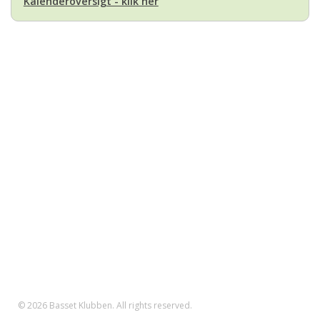
Kalenderoversigt - klik her
Basset Klubben
Formandens
formand@bassetklubben.dk
Kontakt os hvis du har spørgsmål eller kommentarer til klubben. Vi vil
bestræbe os på at besvare din henvendelse hurtigst muligt
Betalinger til Basset Klubben
Danske Bank Konto
Reg.nr.: 1551 Konto.nr.: 112-79-422
IBAN-nr.: DK71 3000 0011 2794 22
SWIFT: DABADKKK
© 2026 Basset Klubben. All rights reserved.