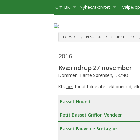
Om BK
Nyhed/aktivitet
Hvalpe/o
Medlemsskab
Kære Opdrætter og Hvalpekø
Hvalpe
Bliv medlem
Bestyrelse
Kalender
Basset sø
Flytning
FORSIDE
RESULTATER
UDSTILLING
Postliste
Aktiviteter
Opdrætte
Udmelding af Basset Klubben
Udstillinge
2016
Referater mv.
Om hvalpe
Udflugter
Kværndrup 27 november
Dommer: Bjarne Sørensen, DK/NO
Udvalg
For opdræ
Aktivitetsudvalg:
Diverse
Klik
her
for at folde alle sektioner ud, ell
Klubbens prisliste
Registreri
Medlemsadministration:
Basset Hound
Basset Bladet
Stambog
Udstillingsudvalg:
Petit Basset Griffon Vendeen
Annoncering på Hjemmesiden
Regler fo
Brugshundeudvalg
Basset Fauve de Bretagne
Klubbens love
Sundhedsudvalg