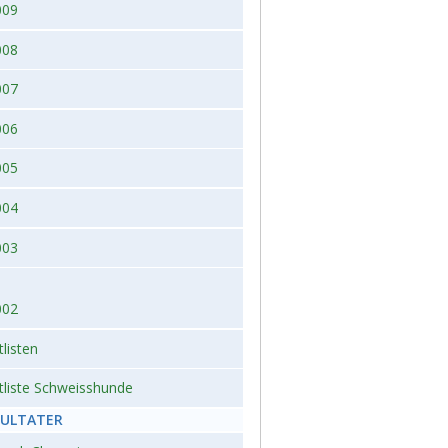
009
008
007
006
005
004
003
002
tlisten
tliste Schweisshunde
SULTATER