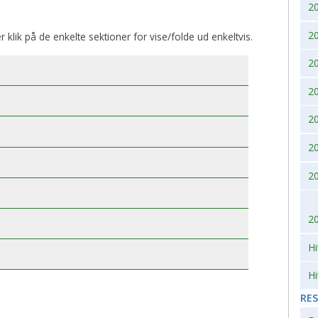
2
2007
2010
2
er klik på de enkelte sektioner for vise/folde ud enkeltvis.
2006
2
2005
2
2004
2
2
2003
2
2002
2
Hi
Hi
RE