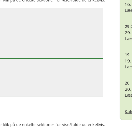
16.
Læs
29-
29.
Læs
19.
19.
Læs
20.
20.
Læs
Kal
er klik på de enkelte sektioner for vise/folde ud enkeltvis.