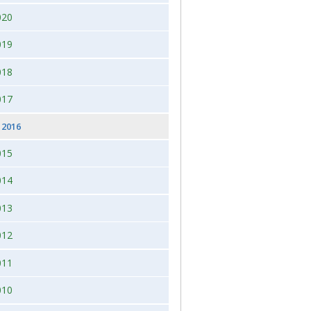
020
 2026, juleudstilling,Bogense,Fyn
2012
019
2012 dag 2
018
2011
017
2016
015
014
013
012
011
010