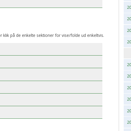
2
BK, lørdag 28. November
2017
2020
2
2016
2019
2
2015
2018
er klik på de enkelte sektioner for vise/folde ud enkeltvis.
2
2014
2017
2013
2016
2
2012
2015
2
2011
2014
2
2
2010
2013
2
2009
2012
2
2008
2011