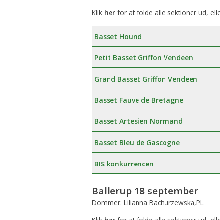
Klik
her
for at folde alle sektioner ud, ell
Basset Hound
Petit Basset Griffon Vendeen
Grand Basset Griffon Vendeen
Basset Fauve de Bretagne
Basset Artesien Normand
Basset Bleu de Gascogne
BIS konkurrencen
Ballerup 18 september
Dommer: Lilianna Bachurzewska,PL
Klik
her
for at folde alle sektioner ud, ell