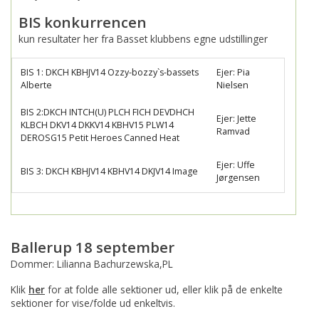
BIS konkurrencen
kun resultater her fra Basset klubbens egne udstillinger
BIS 1: DKCH KBHJV14 Ozzy-bozzy`s-bassets
Ejer: Pia
Alberte
Nielsen
BIS 2:DKCH INTCH(U) PLCH FICH DEVDHCH
Ejer: Jette
KLBCH DKV14 DKKV14 KBHV15 PLW14
Ramvad
DEROSG15 Petit Heroes Canned Heat
Ejer: Uffe
BIS 3: DKCH KBHJV14 KBHV14 DKJV14 Image
Jørgensen
Ballerup 18 september
Dommer: Lilianna Bachurzewska,PL
Klik
her
for at folde alle sektioner ud, eller klik på de enkelte
sektioner for vise/folde ud enkeltvis.